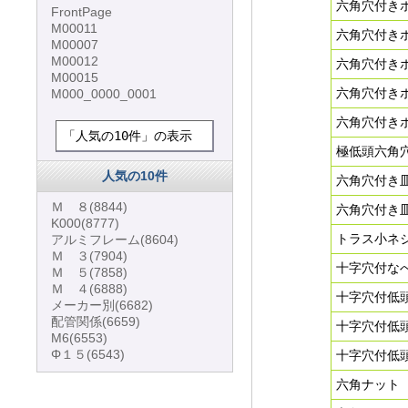
六角穴付きボ
FrontPage
M00011
六角穴付きボ
M00007
M00012
六角穴付きボ
M00015
六角穴付きボ
M000_0000_0001
六角穴付きボ
「人気の10件」の表示
極低頭六角
人気の10件
六角穴付き
Ｍ ８
(8844)
六角穴付き
K000
(8777)
トラス小ネ
アルミフレーム
(8604)
Ｍ ３
(7904)
十字穴付なべ
Ｍ ５
(7858)
Ｍ ４
(6888)
十字穴付低
メーカー別
(6682)
配管関係
(6659)
十字穴付低
M6
(6553)
Φ１５
(6543)
十字穴付低
六角ナット