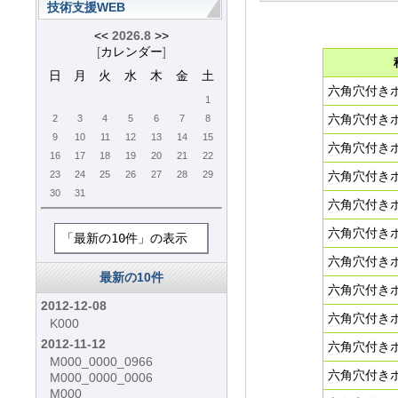
技術支援WEB
<<
2026.8
>>
[
カレンダー
]
日
月
火
水
木
金
土
六角穴付き
1
六角穴付き
2
3
4
5
6
7
8
9
10
11
12
13
14
15
六角穴付き
16
17
18
19
20
21
22
23
24
25
26
27
28
29
六角穴付きボ
30
31
六角穴付き
六角穴付きボ
「最新の10件」の表示
六角穴付き
最新の10件
六角穴付き
2012-12-08
六角穴付き
K000
2012-11-12
六角穴付き
M000_0000_0966
六角穴付きボ
M000_0000_0006
M000