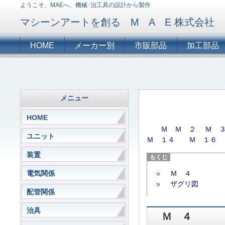
ようこそ、MAEへ、機械･治工具の設計から製作
マシーンアートを創る M A E 株式会社
HOME
メーカー別
市販部品
加工部品
メニュー
HOME
Ｍ
Ｍ ２
Ｍ 
ユニット
Ｍ １４
Ｍ １６
装置
電気関係
Ｍ ４
ザグリ図
配管関係
治具
Ｍ ４