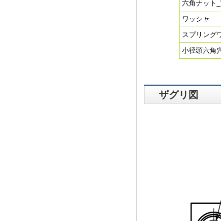
六角ナット_
ワッシャ
スプリング
小径頭六角
ザグリ図