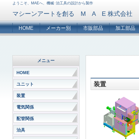
ようこそ、MAEへ、機械･治工具の設計から製作
マシーンアートを創る M A E 株式会社
HOME
メーカー別
市販部品
加工部品
メニュー
HOME
装置
ユニット
装置
電気関係
配管関係
治具