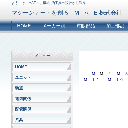
ようこそ、MAEへ、機械･治工具の設計から製作
マシーンアートを創る M A E 株式会社
HOME
メーカー別
市販部品
加工部品
メニュー
HOME
Ｍ
Ｍ ２
Ｍ 
ユニット
Ｍ １４
Ｍ １６
装置
電気関係
配管関係
治具