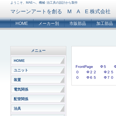
ようこそ、MAEへ、機械･治工具の設計から製作
マシーンアートを創る M A E 株式会社
HOME
メーカー別
市販部品
加工部品
メニュー
HOME
FrontPage
Φ５
ユニット
０
Φ２２
Φ２５
０
Φ６５
Φ７０
装置
電気関係
配管関係
治具